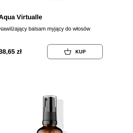
Aqua Virtualle
Nawilżający balsam myjący do włosów
38,65 zł
KUP