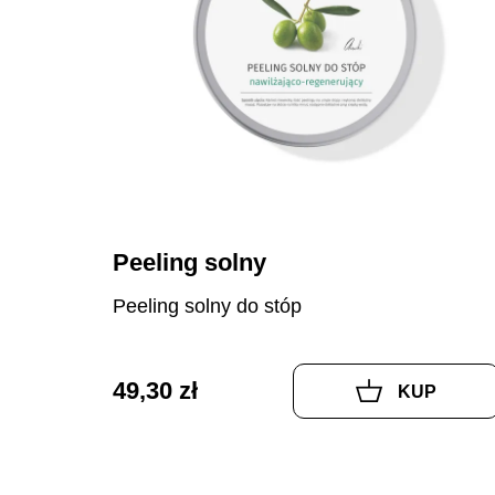
Peeling solny
Peeling solny do stóp
49,30 zł
KUP