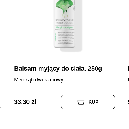
Balsam myjący do ciała, 250g
Miłorząb dwuklapowy
33,30 zł
KUP