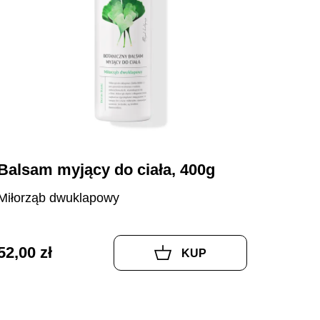
Balsam myjący do ciała, 400g
Miłorząb dwuklapowy
52,00 zł
KUP