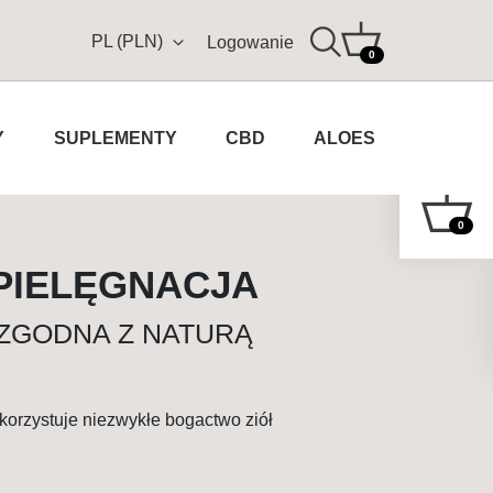
PL (PLN)
Logowanie
0
Y
SUPLEMENTY
CBD
ALOES
0
PIELĘGNACJA
ZGODNA Z NATURĄ
orzystuje niezwykłe bogactwo ziół