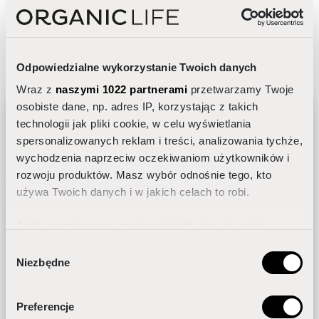
Fitoregulator Krem do Rąk
Specjalistyczny krem regenerujący i nawilżający
Odpowiedzialne wykorzystanie Twoich danych
Wraz z
naszymi 1022 partnerami
przetwarzamy Twoje
53,20 zł
KUP
osobiste dane, np. adres IP, korzystając z takich
technologii jak pliki cookie, w celu wyświetlania
spersonalizowanych reklam i treści, analizowania tychże,
wychodzenia naprzeciw oczekiwaniom użytkowników i
Jak dobrać pielęgnację do rytmu
rozwoju produktów. Masz wybór odnośnie tego, kto
dobowego skóry?
używa Twoich danych i w jakich celach to robi.
Jeśli wyrazisz na to zgodę, chcielibyśmy również:
Gromadzić dane dotyczące Twojej lokalizacji
Wybór
Niezbędne
geograficznej z dokładnością nawet do kilku metrów
zgody
Identyfikować Twoje urządzenie, aktywnie
analizując charakteryzującego je zbiory danych
Preferencje
ODBIERZ GRATIS
(fingerprinting, czyli wirtualny odcisk palca)