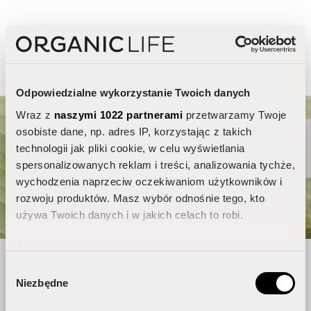
Odpowiedzialne wykorzystanie Twoich danych
Wraz z
naszymi 1022 partnerami
przetwarzamy Twoje
osobiste dane, np. adres IP, korzystając z takich
technologii jak pliki cookie, w celu wyświetlania
spersonalizowanych reklam i treści, analizowania tychże,
wychodzenia naprzeciw oczekiwaniom użytkowników i
Jak dobrać pielęgnację do rytmu
rozwoju produktów. Masz wybór odnośnie tego, kto
dobowego skóry?
używa Twoich danych i w jakich celach to robi.
Jeśli wyrazisz na to zgodę, chcielibyśmy również:
Organic Life
Gromadzić dane dotyczące Twojej lokalizacji
Wybór
Niezbędne
geograficznej z dokładnością nawet do kilku metrów
zgody
Produkty inspirowane naturą
Identyfikować Twoje urządzenie, aktywnie