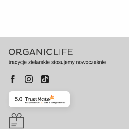
tradycje zielarskie stosujemy nowocześnie
5.0
Na podstawie
20
opinii
z całego okresu