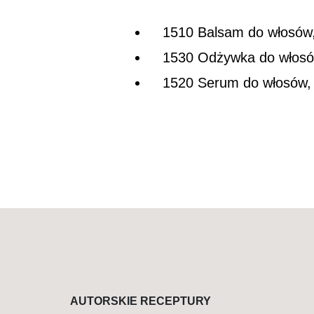
1510 Balsam do włosów
1530 Odżywka do włosó
1520 Serum do włosów
,
AUTORSKIE RECEPTURY
BADANIA NAUKOWE
TRADYCJA I NAUKA