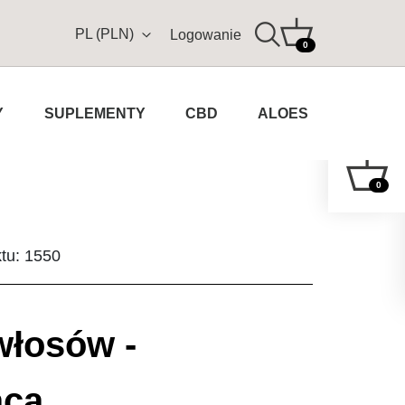
PL (PLN)
Logowanie
0
Y
SUPLEMENTY
CBD
ALOES
0
ktu: 1550
włosów -
ąca