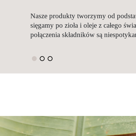
Nasze produkty tworzymy od podsta
Każdy nasz produkt powstaje z miłośc
Tradycje zielarskie stosujemy nowo
sięgamy po zioła i oleje z całego świa
jego receptura to efekt wielu badań, 
historyczną wiedzę zielarską z całego
połączenia składników są niespotykan
najnowszej wiedzy naukowej.
najnowszymi badaniami naukowymi