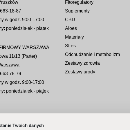
Pruszków
Fitoregulatory
) 663-18-87
Suplementy
y w godz. 9:00-17:00
CBD
y: poniedziałek - piątek
Aloes
Materiały
Stres
 FIRMOWY WARSZAWA
Odchudzanie i metabolizm
jowa 11/13 (Parter)
Zestawy zdrowia
Warszawa
Zestawy urody
) 663-78-79
y w godz. 9:00-17:00
y: poniedziałek - piątek
tanie Twoich danych