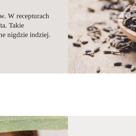
w. W recepturach
i do natury, ale
cześnie. Łączymy
ta. Takie
czerpiących z
 świata z
e nigdzie indziej.
.