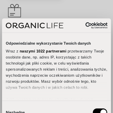
DARMOWA PACZKA
Sprawdź
zasady po zalogowaniu
Odpowiedzialne wykorzystanie Twoich danych
Wraz z
naszymi 1022 partnerami
przetwarzamy Twoje
osobiste dane, np. adres IP, korzystając z takich
technologii jak pliki cookie, w celu wyświetlania
DARMOWA PACZKA
spersonalizowanych reklam i treści, analizowania tychże,
wychodzenia naprzeciw oczekiwaniom użytkowników i
Jak dobrać pielęgnację do rytmu
Z produktami oznaczonymi tagiem
Free Delivery
rozwoju produktów. Masz wybór odnośnie tego, kto
dobowego skóry?
używa Twoich danych i w jakich celach to robi.
Jeśli wyrazisz na to zgodę, chcielibyśmy również:
Gromadzić dane dotyczące Twojej lokalizacji
Wybór
BEZPIECZNE TRANSAKCJE
Niezbędne
geograficznej z dokładnością nawet do kilku metrów