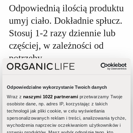
Odpowiednią ilością produktu
umyj ciało. Dokładnie spłucz.
Stosuj 1-2 razy dziennie lub
częściej, w zależności od
potrzeby.
Kolor i konsystencja
kosmetyku wynika
Odpowiedzialne wykorzystanie Twoich danych
tylko i wyłącznie z właściwości
Wraz z
naszymi 1022 partnerami
przetwarzamy Twoje
zastosowanych naturalnych wyciągów
osobiste dane, np. adres IP, korzystając z takich
technologii jak pliki cookie, w celu wyświetlania
ziołowych. Produkt
nie zawiera
spersonalizowanych reklam i treści, analizowania tychże,
syntetycznych estrów ani substancji
wychodzenia naprzeciw oczekiwaniom użytkowników i
Jak dobrać pielęgnację do rytmu
rozwoju produktów. Masz wybór odnośnie tego, kto