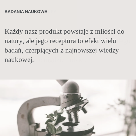
AUTORSKIE RECEPTURY
BADANIA NAUKOWE
TRADYCJA I NAUKA
Nasze produkty tworzymy od podstaw. W
Każdy nasz produkt powstaje z miłości do
Tradycje zielarskie stosujemy
recepturach sięgamy po zioła i oleje z całego
natury, ale jego receptura to efekt wielu
nowocześnie. Łączymy historyczną wiedzę
świata. Takie połączenia składników są
badań, czerpiących z najnowszej wiedzy
zielarską z całego świata z najnowszymi
niespotykane nigdzie indziej.
naukowej.
badaniami naukowymi.