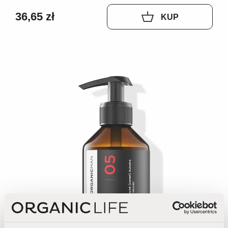
36,65 zł
KUP