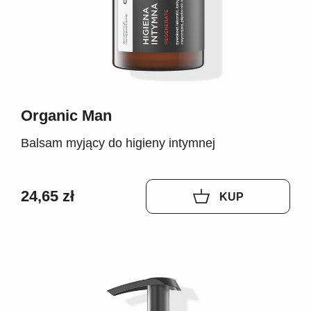
Organic Man
Balsam myjący do higieny intymnej
24,65 zł
KUP