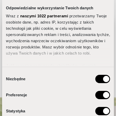
Odpowiedzialne wykorzystanie Twoich danych
Wraz z
naszymi 1022 partnerami
przetwarzamy Twoje
osobiste dane, np. adres IP, korzystając z takich
Organic Man
technologii jak pliki cookie, w celu wyświetlania
Balsam myjący do higieny intymnej
spersonalizowanych reklam i treści, analizowania tychże,
wychodzenia naprzeciw oczekiwaniom użytkowników i
Jak dobrać pielęgnację do rytmu
rozwoju produktów. Masz wybór odnośnie tego, kto
dobowego skóry?
używa Twoich danych i w jakich celach to robi.
24,65 zł
KUP
Jeśli wyrazisz na to zgodę, chcielibyśmy również:
Gromadzić dane dotyczące Twojej lokalizacji
Wybór
Niezbędne
geograficznej z dokładnością nawet do kilku metrów
zgody
Identyfikować Twoje urządzenie, aktywnie
analizując charakteryzującego je zbiory danych
Preferencje
ODBIERZ GRATIS
(fingerprinting, czyli wirtualny odcisk palca)
Dowiedz się więcej odnośnie tego, jak Twoje osobiste
Zgadzam się na przetwarzanie moich
Statystyka
dane są przetwarzane oraz ustaw własne preferencje w