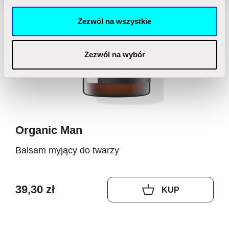
korzystasz z naszej witryny, udostępniamy partnerom
społecznościowym, reklamowym i analitycznym.
Zezwól na wszystkie
Partnerzy mogą połączyć te informacje z innymi danymi
otrzymanymi od Ciebie lub uzyskanymi podczas
korzystania z ich usług.
Zezwól na wybór
Organic Man
Balsam myjący do twarzy
39,30 zł
KUP