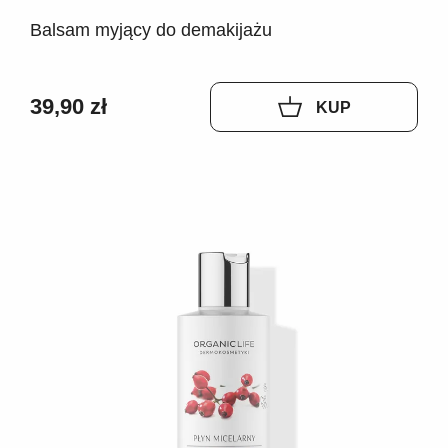
Balsam myjący do demakijażu
39,90 zł
KUP