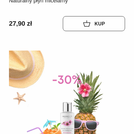
Naturalny płyn micelarny
27,90 zł
KUP