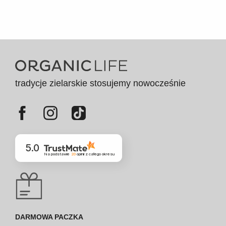
tradycje zielarskie stosujemy nowocześnie
5.0
Na podstawie
20
opinii
z całego okresu
DARMOWA PACZKA