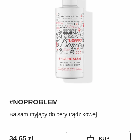
#NOPROBLEM
Balsam myjący do cery trądzikowej
34,65 zł
KUP