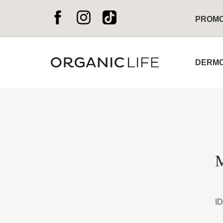
PROM
DERMO
M
ID