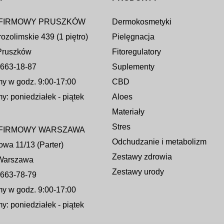
 FIRMOWY PRUSZKÓW
Dermokosmetyki
rozolimskie 439 (1 piętro)
Pielęgnacja
Pruszków
Fitoregulatory
) 663-18-87
Suplementy
y w godz. 9:00-17:00
CBD
y: poniedziałek - piątek
Aloes
Materiały
Stres
 FIRMOWY WARSZAWA
Odchudzanie i metabolizm
jowa 11/13 (Parter)
Zestawy zdrowia
Warszawa
Zestawy urody
) 663-78-79
y w godz. 9:00-17:00
y: poniedziałek - piątek