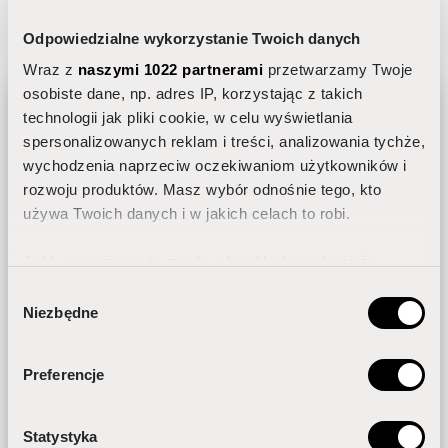
NAJBARDZIEJ
POPULARNE:
Odpowiedzialne wykorzystanie Twoich danych
Wraz z
naszymi 1022 partnerami
przetwarzamy Twoje
osobiste dane, np. adres IP, korzystając z takich
technologii jak pliki cookie, w celu wyświetlania
spersonalizowanych reklam i treści, analizowania tychże,
wychodzenia naprzeciw oczekiwaniom użytkowników i
Jak dobrać pielęgnację do rytmu
rozwoju produktów. Masz wybór odnośnie tego, kto
dobowego skóry?
używa Twoich danych i w jakich celach to robi.
Jeśli wyrazisz na to zgodę, chcielibyśmy również:
Gromadzić dane dotyczące Twojej lokalizacji
Wybór
Niezbędne
geograficznej z dokładnością nawet do kilku metrów
zgody
Identyfikować Twoje urządzenie, aktywnie
analizując charakteryzującego je zbiory danych
Preferencje
ODBIERZ GRATIS
(fingerprinting, czyli wirtualny odcisk palca)
Dowiedz się więcej odnośnie tego, jak Twoje osobiste
Zgadzam się na przetwarzanie moich
Statystyka
dane są przetwarzane oraz ustaw własne preferencje w