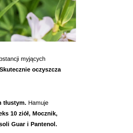
bstancji myjących
Skutecznie oczyszcza
m tłustym.
Hamuje
ks 10 ziół, Mocznik,
soli Guar i Pantenol.