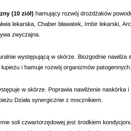
ny (10 ziół)
hamujący rozwój drożdżaków powoduj
ałwia lekarska, Chaber bławatek, Imbir lekarski, Arc
zywa zwyczajna.
turalnie występującą w skórze. Biozgodnie nawilża 
 łupieżu i hamuje rozwój organizmów patogennych
ystępuje w skórze. Poprawia nawilżenie naskórka i
upieżu Działa synergicznie z mocznikiem.
mie soli czwartorzędowej jest środkiem kondycjon