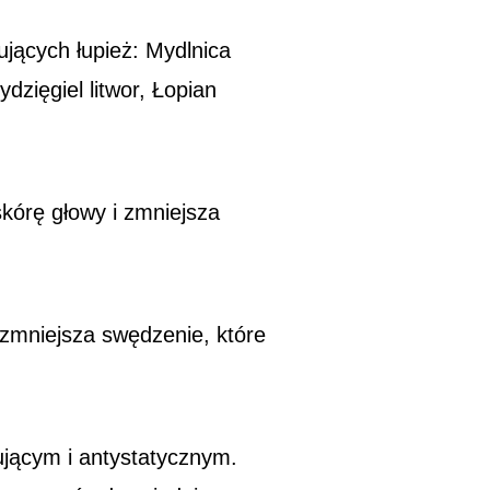
ących łupież: Mydlnica
ydzięgiel litwor, Łopian
skórę głowy i zmniejsza
.
 zmniejsza swędzenie, które
ującym i antystatycznym.