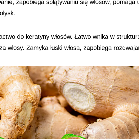
wanie, zapobiega splątywaniu się włosów, pomaga
ołysk.
ctwo do keratyny włosów. Łatwo wnika w struktur
dza włosy. Zamyka łuski włosa, zapobiega rozdwaj