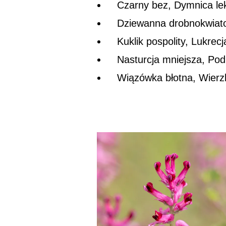
Czarny bez, Dymnica le
Dziewanna drobnokwiato
Kuklik pospolity, Lukrec
Nasturcja mniejsza, Podb
Wiązówka błotna, Wierz