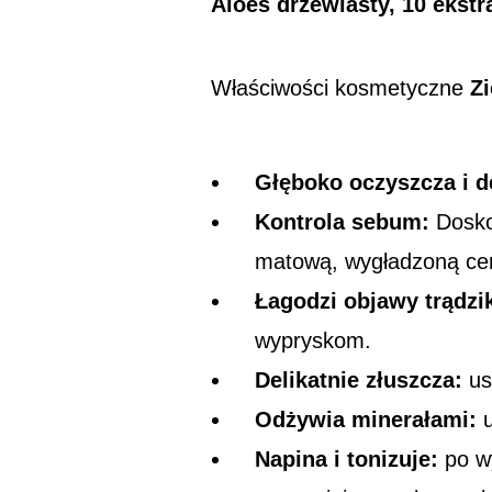
Aloes drzewiasty, 10 ekst
Właściwości kosmetyczne
Zi
Głęboko oczyszcza i d
Kontrola sebum:
Doskon
matową, wygładzoną ce
Łagodzi objawy trądzi
wypryskom.
Delikatnie złuszcza:
us
Odżywia minerałami:
u
Napina i tonizuje:
po wy