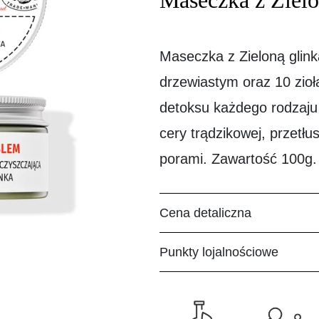
Maseczka z Zielo
Maseczka z Zieloną glin
drzewiastym oraz 10 zio
detoksu każdego rodzaju 
cery trądzikowej, przetłu
porami. Zawartość 100g.
Cena detaliczna
Punkty lojalnościowe