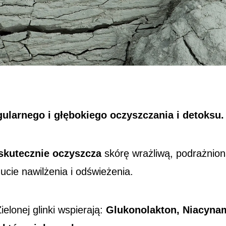
gularnego i głębokiego oczyszczania i detoksu.
s
kutecznie oczyszcza
skórę wrażliwą, podrażnion
cie nawilżenia i odświeżenia.
ielonej
glinki
wspierają:
Glukonolakton, Niacynam