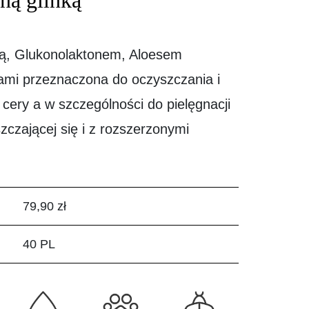
ną glinką
ką, Glukonolaktonem, Aloesem
łami przeznaczona do oczyszczania i
cery a w szczególności do pielęgnacji
szczającej się i z rozszerzonymi
79,90 zł
40 PL