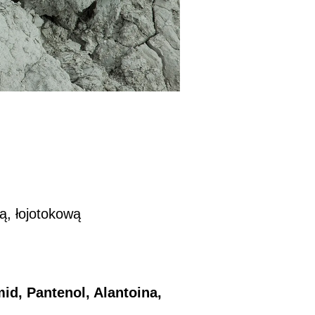
ą, łojotokową
id, Pantenol, Alantoina,