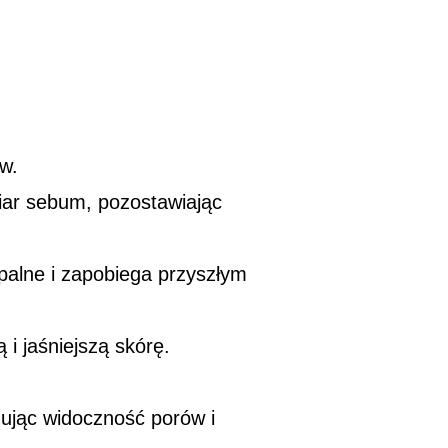
w.
miar sebum, pozostawiając
palne i zapobiega przyszłym
i jaśniejszą skórę.
zując widoczność porów i