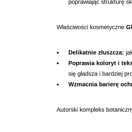
poprawiając strukturę sk
Właściwości kosmetyczne
G
Delikatnie złuszcza:
ja
Poprawia koloryt i tek
się gładsza i bardziej p
Wzmacnia barierę och
Autorski kompleks botaniczny