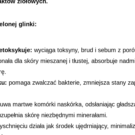
raktów ziołowych.
elonej
glinki:
etoksykuje:
wyciąga toksyny, brud i sebum z poró
ała dla skóry mieszanej i tłustej, absorbuje nad
rę.
ku:
pomaga zwalczać bakterie, zmniejsza stany za
uwa martwe komórki naskórka, odsłaniając gładszą 
zupełnia skórę niezbędnymi minerałami.
schnięciu działa jak środek ujędrniający, minimali