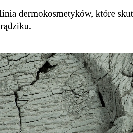
ia dermokosmetyków, które skute
rądziku.