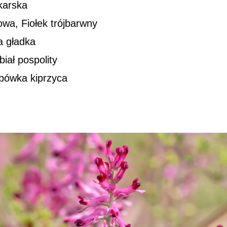
karska
wa, Fiołek trójbarwny
ja gładka
iał pospolity
bówka kiprzyca