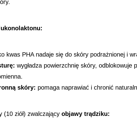
óry.
lukonolaktonu
:
ko kwas PHA nadaje się do skóry podrażnionej i wra
sturę:
wygładza powierzchnię skóry, odblokowuje po
romienna.
ronną skóry:
pomaga naprawiać i chronić naturaln
 (10 ziół) zwalczający
objawy trądziku: