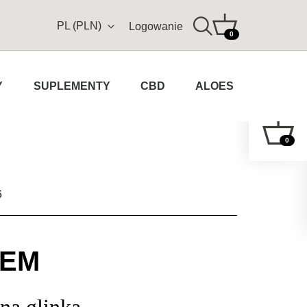
PL (PLN)
Logowanie
0
Y
SUPLEMENTY
CBD
ALOES
0
6
LEM