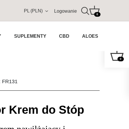
PL (PLN)
Logowanie
0
Y
SUPLEMENTY
CBD
ALOES
0
u: FR131
or Krem do Stóp