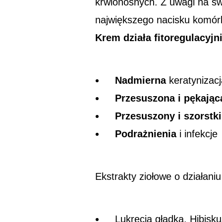
krwionośnych. Z uwagi na sw
największego nacisku komórk
Krem działa fitoregulacyjn
Nadmierna
keratynizacj
Przesuszona i pękając
Przesuszony i szorstki
Podrażnienia
i infekcje
Ekstrakty ziołowe o działani
Lukrecja gładka, Hibisk