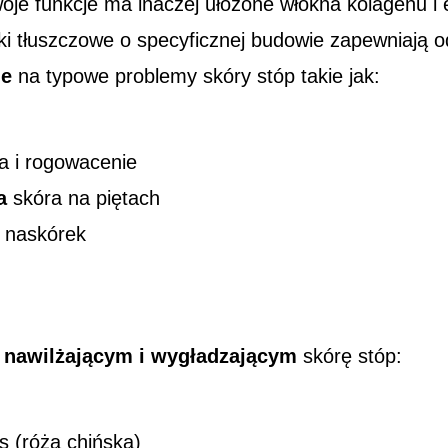
oje funkcje ma inaczej ułożone włókna kolagenu i 
i tłuszczowe o specyficznej budowie zapewniają 
ie
na typowe problemy skóry stóp takie jak:
a i rogowacenie
a
skóra na piętach
naskórek
u
nawilżającym i wygładzającym
skórę stóp:
us (róża chińska)