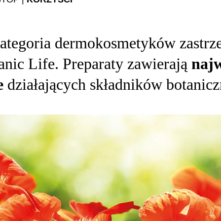
kategoria dermokosmetyków zastrz
nic Life. Preparaty zawierają
najw
ie
działających składników botanicz