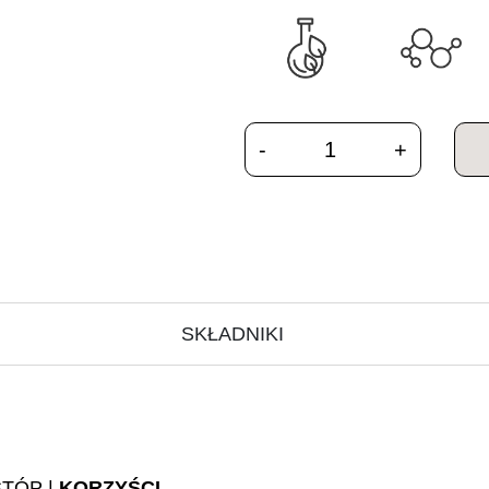
SKŁADNIKI
TÓP |
KORZYŚCI