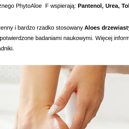
znego PhytoAloe F wspierają:
Pantenol, Urea, To
cenny i bardzo rzadko stosowany
Aloes drzewiast
 potwierdzone badaniami naukowymi. Więcej inform
ładniki.