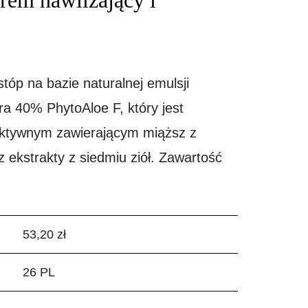
krem nawilżający i
tóp na bazie naturalnej emulsji
era 40% PhytoAloe F, który jest
ktywnym zawierającym miąższ z
 ekstrakty z siedmiu ziół. Zawartość
53,20 zł
26 PL