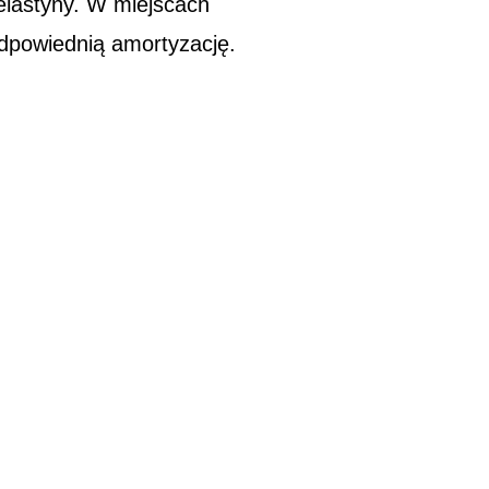
elastyny. W miejscach
odpowiednią amortyzację.