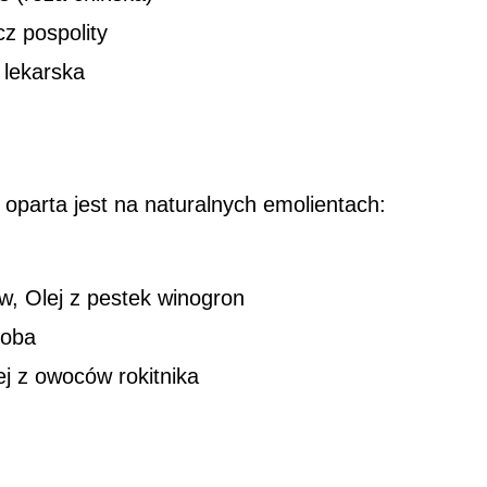
cz pospolity
 lekarska
oparta jest na naturalnych emolientach:
w, Olej z pestek winogron
joba
ej z owoców rokitnika