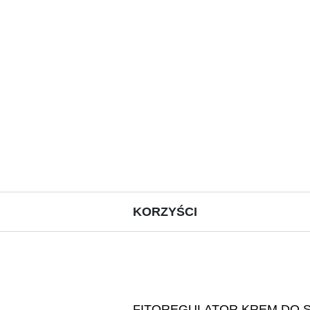
KORZYŚCI
FITOREGULATOR KREM DO S