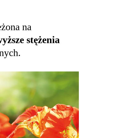
eżona na
yższe stężenia
nych.