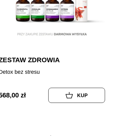
ZESTAW ZDROWIA
Detox bez stresu
568,00 zł
KUP