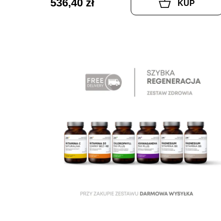
536,40 zł
KUP