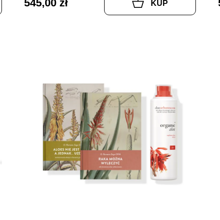
545,00 zł
KUP