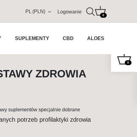
PL (PLN)
Logowanie
0
Y
SUPLEMENTY
CBD
ALOES
0
STAWY ZDROWIA
awy suplementów specjalnie dobrane
nych potrzeb profilaktyki zdrowia