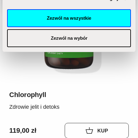
prywatności.
korzystasz z naszej witryny, udostępniamy partnerom
społecznościowym, reklamowym i analitycznym.
Zezwól na wszystkie
Partnerzy mogą połączyć te informacje z innymi danymi
otrzymanymi od Ciebie lub uzyskanymi podczas
korzystania z ich usług.
Zezwól na wybór
Chlorophyll
Zdrowie jelit i detoks
119,00 zł
KUP