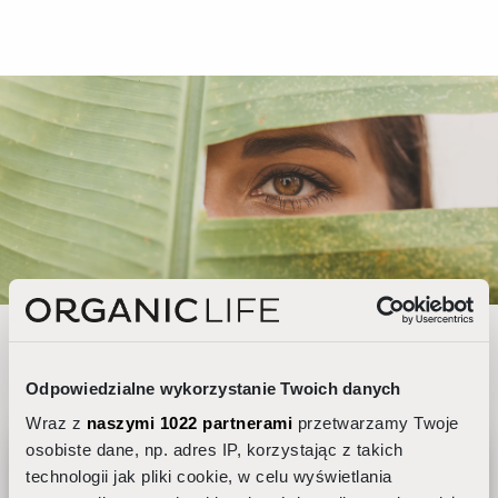
Organic Life
Produkty inspirowane naturą
Odpowiedzialne wykorzystanie Twoich danych
Wraz z
naszymi 1022 partnerami
przetwarzamy Twoje
PRZECZYTAJ O NAS
osobiste dane, np. adres IP, korzystając z takich
technologii jak pliki cookie, w celu wyświetlania