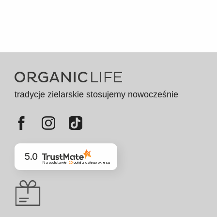
tradycje zielarskie stosujemy nowocześnie
5.0
Na podstawie
20
opinii
z całego okresu