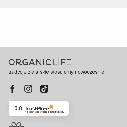
tradycje zielarskie stosujemy nowocześnie
5.0
Na podstawie
20
opinii
z całego okresu