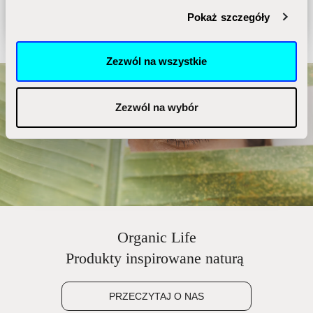
i reklam, aby oferować funkcje społecznościowe i
marketingowe zgodne z polityką
Pokaż szczegóły
analizować ruch w naszej witrynie. Informacje o tym, jak
prywatności.
korzystasz z naszej witryny, udostępniamy partnerom
społecznościowym, reklamowym i analitycznym.
Zezwól na wszystkie
Partnerzy mogą połączyć te informacje z innymi danymi
otrzymanymi od Ciebie lub uzyskanymi podczas
korzystania z ich usług.
Zezwól na wybór
Organic Life
Produkty inspirowane naturą
PRZECZYTAJ O NAS