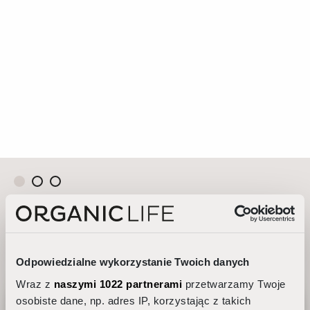
AUTORSKIE RECEPTURY
BADANIA NAUKOWE
TRADYCJA I NAUKA
Odpowiedzialne wykorzystanie Twoich danych
Nasze produkty tworzymy od podstaw. W
Każdy nasz produkt powstaje z miłości do
Tradycje zielarskie stosujemy
Wraz z
naszymi 1022 partnerami
przetwarzamy Twoje
recepturach sięgamy po zioła i oleje z całego
natury, ale jego receptura to efekt wielu
nowocześnie. Łączymy historyczną wiedzę
osobiste dane, np. adres IP, korzystając z takich