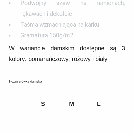
Podwójny szew na ramionach,
rękawach i dekolcie
Taśma wzmacniająca na karku
Gramatura 150g/m2
W wariancie damskim dostępne są 3
kolory: pomarańczowy, różowy i biały
Rozmiarówka damska
S
M
L