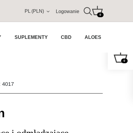
PL (PLN)
Logowanie
0
Y
SUPLEMENTY
CBD
ALOES
0
: 4017
n