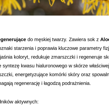
egenerujące
do męskiej twarzy. Zawiera sok z
Alo
znaki starzenia i poprawia kluczowe parametry fiz
jaśnia koloryt, redukuje zmarszczki i regeneruje s
je syntezę kwasu hialuronowego w skórze właściwe
szczki, energetyzujące komórki skóry oraz spowaln
gają regenerację i łagodzą podrażnienia.
dników aktywnych: