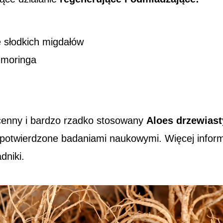
 słodkich migdałów
j moringa
 cenny i bardzo rzadko stosowany
Aloes drzewiast
 potwierdzone badaniami naukowymi. Więcej inform
adniki.