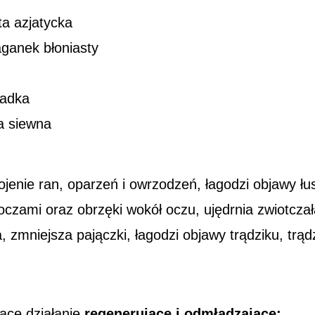
ta azjatycka
ganek błoniasty
ładka
na siewna
jenie ran, oparzeń i owrzodzeń, łagodzi objawy ł
 oczami oraz obrzęki wokół oczu, ujędrnia zwiotczał
 zmniejsza pajączki, łagodzi objawy trądziku, trą
jące działanie
regenerujące i odmładzające: