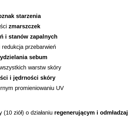
oznak starzenia
ości
zmarszczek
ń i stanów zapalnych
i redukcja przebarwień
ydzielania sebum
wszystkich warstw skóry
ści i jędrności skóry
ernym promieniowaniu UV
 (10 ziół) o działaniu
regenerującym i odmładza