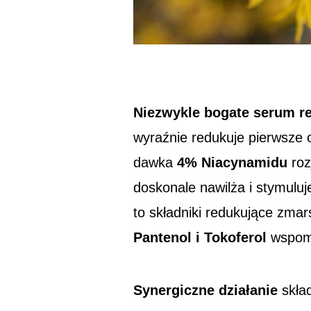
Niezwykle bogate serum r
wyraźnie redukuje pierwsze o
dawka
4% Niacynamidu
roz
doskonale nawilża i stymulu
to składniki redukujące zmar
Pantenol i Tokoferol
wspoma
Synergiczne działanie
skła