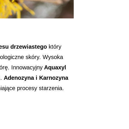
esu drzewiastego
który
jologiczne skóry. Wysoka
kórę. Innowacyjny
Aquaxyl
j.
Adenozyna i Karnozyna
iające procesy starzenia.