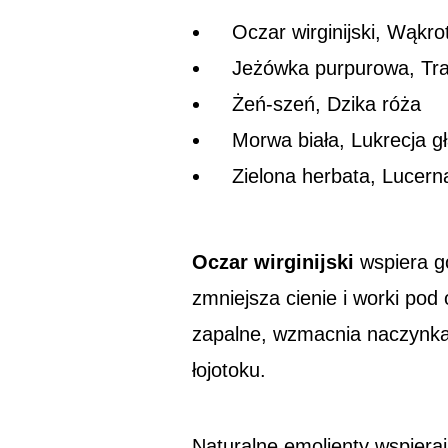
Oczar wirginijski, Wąkro
Jeżówka purpurowa, Tra
Żeń-szeń, Dzika róża
Morwa biała, Lukrecja g
Zielona herbata, Lucer
Oczar wirginijski
wspiera go
zmniejsza cienie i worki pod
zapalne, wzmacnia naczynka,
łojotoku.
Naturalne emolienty wspiera