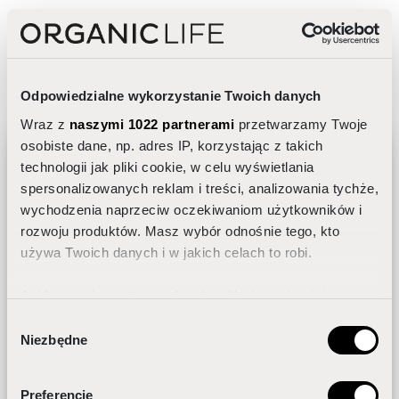
INCI: Aqua, Glycerin, Salvia officinalis extract,
Hammamelis virginiana bark extract, Glycyrrhiza
glabra root extract, Quercus robur bark extract,
Odpowiedzialne wykorzystanie Twoich danych
Calendula officinalis flower extract, Chondrus
Wraz z
naszymi 1022 partnerami
przetwarzamy Twoje
crispus extract, Triethyl citrate,
osobiste dane, np. adres IP, korzystając z takich
Ethylhexylglycerin, Caprylic/capric triglyceride,
technologii jak pliki cookie, w celu wyświetlania
spersonalizowanych reklam i treści, analizowania tychże,
Citronellyl methylcrotonate, Hydroxyethyl
wychodzenia naprzeciw oczekiwaniom użytkowników i
acrylate / Sodium acryloyldimethyl taurate
Jak dobrać pielęgnację do rytmu
rozwoju produktów. Masz wybór odnośnie tego, kto
dobowego skóry?
copolymer, Coco betaine, Benzyl alcohol,
używa Twoich danych i w jakich celach to robi.
Chlorhexidine digluconate, Sodium hydroxide
Jeśli wyrazisz na to zgodę, chcielibyśmy również:
Gromadzić dane dotyczące Twojej lokalizacji
Wybór
Niezbędne
geograficznej z dokładnością nawet do kilku metrów
zgody
Identyfikować Twoje urządzenie, aktywnie
analizując charakteryzującego je zbiory danych
Preferencje