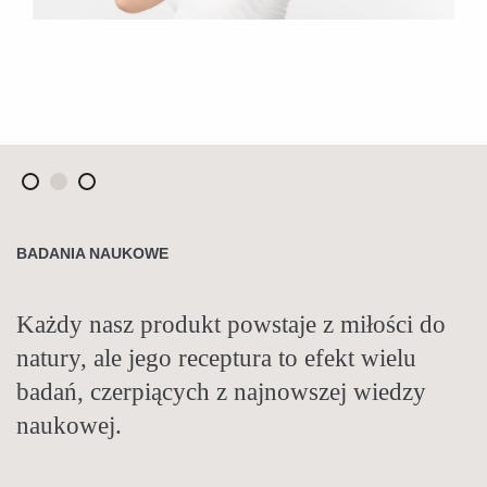
AUTORSKIE RECEPTURY
BADANIA NAUKOWE
TRADYCJA I NAUKA
Nasze produkty tworzymy od podstaw. W
Każdy nasz produkt powstaje z miłości do
Tradycje zielarskie stosujemy
recepturach sięgamy po zioła i oleje z całego
natury, ale jego receptura to efekt wielu
nowocześnie. Łączymy historyczną wiedzę
świata. Takie połączenia składników są
badań, czerpiących z najnowszej wiedzy
zielarską z całego świata z najnowszymi
niespotykane nigdzie indziej.
naukowej.
badaniami naukowymi.