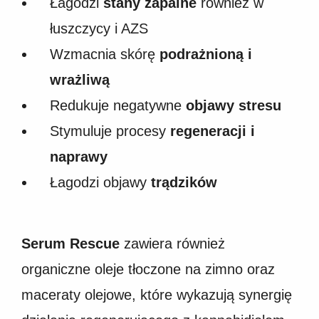
Łagodzi
stany zapalne
również w
łuszczycy i AZS
Wzmacnia skórę
podrażnioną i
wrażliwą
Redukuje negatywne
objawy stresu
Stymuluje procesy
regeneracji i
naprawy
Łagodzi objawy
trądzików
Serum Rescue
zawiera również
organiczne oleje tłoczone na zimno oraz
maceraty olejowe, które wykazują synergię