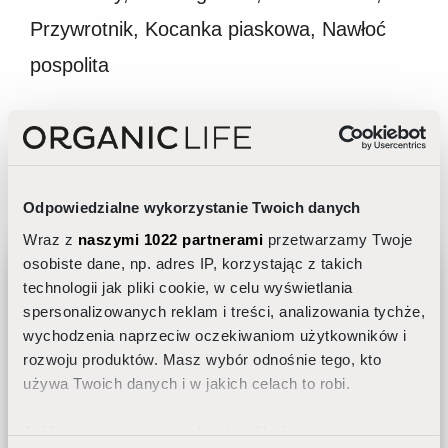
Przywrotnik, Kocanka piaskowa, Nawłoć
pospolita
INCI: Cannabis sativa seed oil, Cannabis sativa
Odpowiedzialne wykorzystanie Twoich danych
bud extract (Cannabidiol), Aloe arborescens leaf
Wraz z
naszymi 1022 partnerami
przetwarzamy Twoje
extract, Arnica montana flower extract, Inula
osobiste dane, np. adres IP, korzystając z takich
helenium extract, Alchemilla vulgaris extract,
technologii jak pliki cookie, w celu wyświetlania
spersonalizowanych reklam i treści, analizowania tychże,
Helichrysum arenarium flower extract, Solidago
wychodzenia naprzeciw oczekiwaniom użytkowników i
virgaurea extract, Moringa oleifera seed oil,
Jak dobrać pielęgnację do rytmu
rozwoju produktów. Masz wybór odnośnie tego, kto
dobowego skóry?
Amaranthus cruentus seed oil, Borago officinalis
używa Twoich danych i w jakich celach to robi.
seed oil, Salvia hispanica seed oil, Cucurbita
Jeśli wyrazisz na to zgodę, chcielibyśmy również:
pepo seed oil, Rosa canina seed oil, Punica