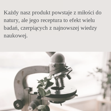
Nasze produkty tworzymy od podstaw. W
Każdy nasz produkt powstaje z miłości do
Tradycje zielarskie stosujemy
recepturach sięgamy po zioła i oleje z całego
natury, ale jego receptura to efekt wielu
nowocześnie. Łączymy historyczną wiedzę
świata. Takie połączenia składników są
badań, czerpiących z najnowszej wiedzy
zielarską z całego świata z najnowszymi
niespotykane nigdzie indziej.
naukowej.
badaniami naukowymi.