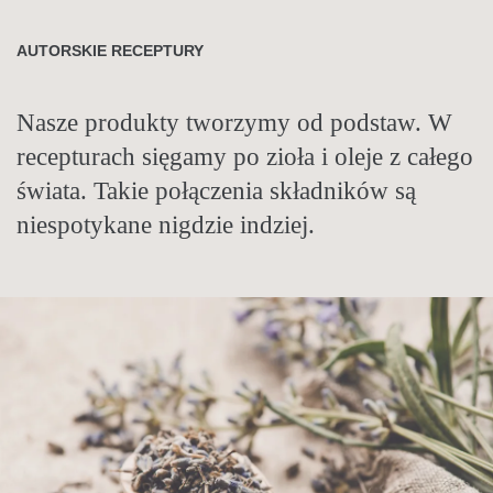
AUTORSKIE RECEPTURY
BADANIA NAUKOWE
TRADYCJA I NAUKA
Nasze produkty tworzymy od podstaw. W
Każdy nasz produkt powstaje z miłości do
Tradycje zielarskie stosujemy
recepturach sięgamy po zioła i oleje z całego
natury, ale jego receptura to efekt wielu
nowocześnie. Łączymy historyczną wiedzę
świata. Takie połączenia składników są
badań, czerpiących z najnowszej wiedzy
zielarską z całego świata z najnowszymi
niespotykane nigdzie indziej.
naukowej.
badaniami naukowymi.