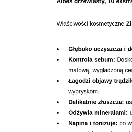
Aloes drzewiasty, 10 ekst
Właściwości kosmetyczne
Zi
Głęboko oczyszcza i d
Kontrola sebum:
Doskon
matową, wygładzoną ce
Łagodzi objawy trądzi
wypryskom.
Delikatnie złuszcza:
us
Odżywia minerałami:
u
Napina i tonizuje:
po wy