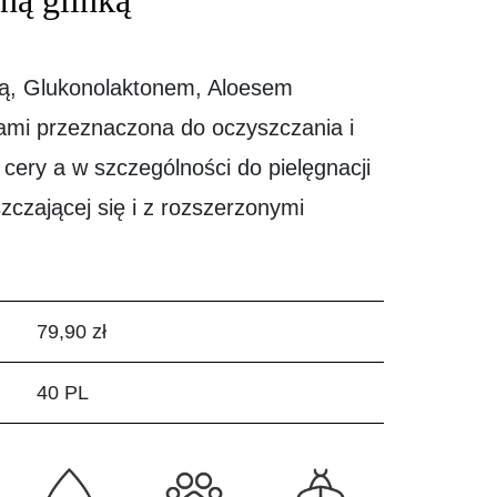
ną glinką
ką, Glukonolaktonem, Aloesem
łami przeznaczona do oczyszczania i
cery a w szczególności do pielęgnacji
szczającej się i z rozszerzonymi
79,90 zł
40 PL