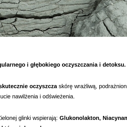
gularnego i głębokiego oczyszczania i detoksu.
s
kutecznie oczyszcza
skórę wrażliwą, podrażnion
cie nawilżenia i odświeżenia.
ielonej
glinki
wspierają:
Glukonolakton, Niacynam