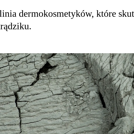
ia dermokosmetyków, które skute
rądziku.