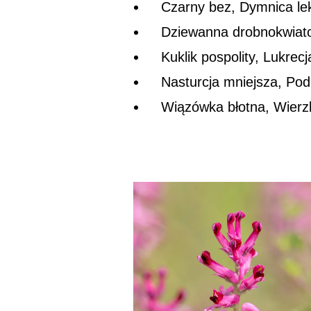
Czarny bez, Dymnica le
Dziewanna drobnokwiato
Kuklik pospolity, Lukrec
Nasturcja mniejsza, Podb
Wiązówka błotna, Wierz