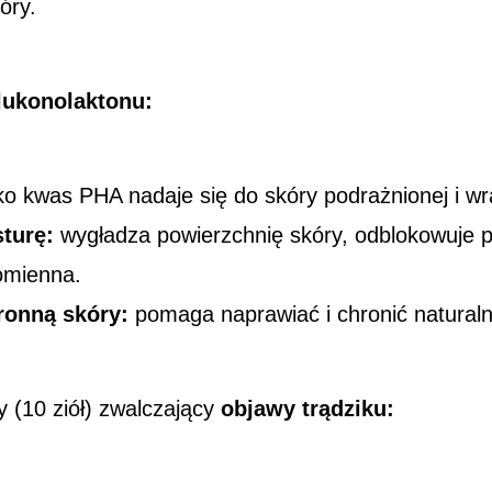
óry.
lukonolaktonu
:
ko kwas PHA nadaje się do skóry podrażnionej i wra
sturę:
wygładza powierzchnię skóry, odblokowuje po
romienna.
ronną skóry:
pomaga naprawiać i chronić naturaln
 (10 ziół) zwalczający
objawy trądziku: