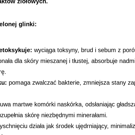
raktów ziołowych.
elonej
glinki:
etoksykuje:
wyciąga toksyny, brud i sebum z poró
ała dla skóry mieszanej i tłustej, absorbuje nad
rę.
ku:
pomaga zwalczać bakterie, zmniejsza stany za
uwa martwe komórki naskórka, odsłaniając gładszą 
zupełnia skórę niezbędnymi minerałami.
schnięciu działa jak środek ujędrniający, minimali