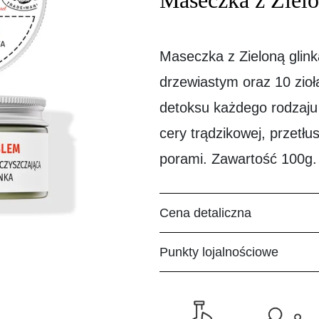
Maseczka z Zielo
Maseczka z Zieloną glin
drzewiastym oraz 10 zio
detoksu każdego rodzaju 
cery trądzikowej, przetłu
porami. Zawartość 100g.
Cena detaliczna
Punkty lojalnościowe