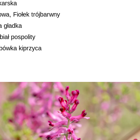
karska
wa, Fiołek trójbarwny
ja gładka
iał pospolity
bówka kiprzyca