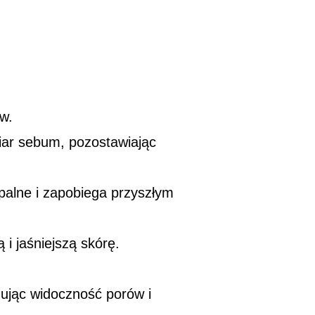
w.
miar sebum, pozostawiając
palne i zapobiega przyszłym
i jaśniejszą skórę.
zując widoczność porów i