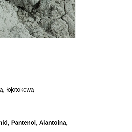
ą, łojotokową
id, Pantenol, Alantoina,