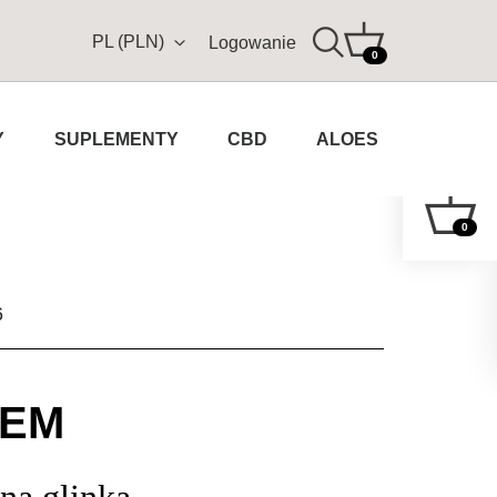
PL (PLN)
Logowanie
0
Y
SUPLEMENTY
CBD
ALOES
0
6
LEM