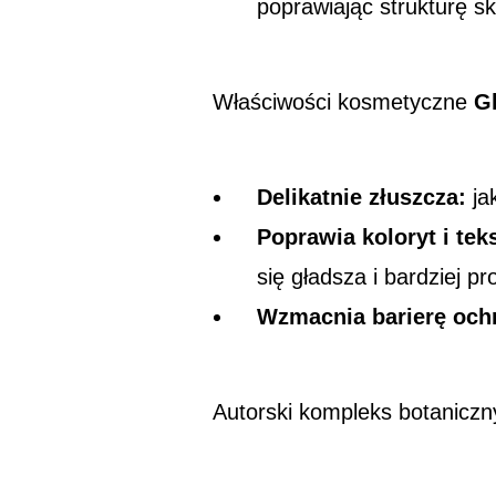
poprawiając strukturę sk
Właściwości kosmetyczne
G
Delikatnie złuszcza:
ja
Poprawia koloryt i tek
się gładsza i bardziej p
Wzmacnia barierę och
Autorski kompleks botaniczny