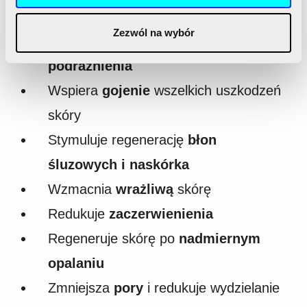
otrzymanymi od Ciebie lub uzyskanymi podczas
korzystania z ich usług.
Zezwól na wybór
Łagodzi
stany zapalne i
podrażnienia
Wspiera
gojenie
wszelkich uszkodzeń
skóry
Stymuluje regenerację
błon
śluzowych i naskórka
Wzmacnia
wrażliwą
skórę
Redukuje
zaczerwienienia
Regeneruje skórę po
nadmiernym
opalaniu
Zmniejsza
pory
i redukuje wydzielanie