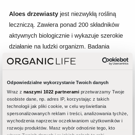
Aloes drzewiasty
jest niezwykłą rośliną
leczniczą. Zawiera ponad 200 składników
aktywnych biologicznie i wykazuje szerokie
działanie na ludzki organizm. Badania
naukowe wykazały, że jest również
skutecznym kosmeceutykiem
odmładzającym i regenerującym skórę.
Odpowiedzialne wykorzystanie Twoich danych
Wraz z
naszymi 1022 partnerami
przetwarzamy Twoje
osobiste dane, np. adres IP, korzystając z takich
Właściwości
odmładzające
wykazane w
technologii jak pliki cookie, w celu wyświetlania
badaniach:
spersonalizowanych reklam i treści, analizowania tychże,
wychodzenia naprzeciw oczekiwaniom użytkowników i
Jak dobrać pielęgnację do rytmu
rozwoju produktów. Masz wybór odnośnie tego, kto
dobowego skóry?