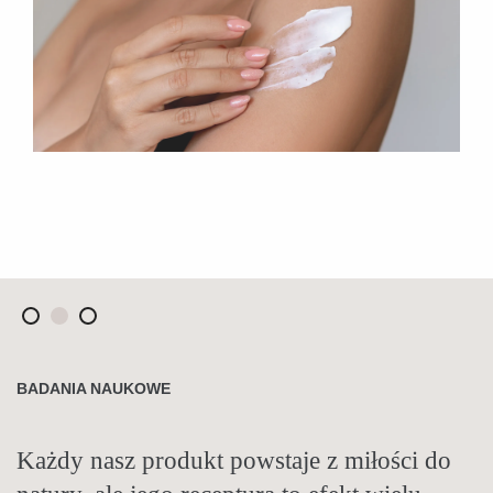
AUTORSKIE RECEPTURY
BADANIA NAUKOWE
TRADYCJA I NAUKA
Nasze produkty tworzymy od podstaw. W
Każdy nasz produkt powstaje z miłości do
Tradycje zielarskie stosujemy