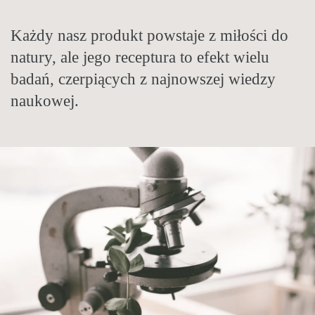
Nasze produkty tworzymy od podstaw. W
Każdy nasz produkt powstaje z miłości do
Tradycje zielarskie stosujemy
recepturach sięgamy po zioła i oleje z całego
natury, ale jego receptura to efekt wielu
nowocześnie. Łączymy historyczną wiedzę
świata. Takie połączenia składników są
badań, czerpiących z najnowszej wiedzy
zielarską z całego świata z najnowszymi
niespotykane nigdzie indziej.
naukowej.
badaniami naukowymi.