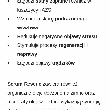
Łagodzi
stany zapalne
również w
łuszczycy i AZS
Wzmacnia skórę
podrażnioną i
wrażliwą
Redukuje negatywne
objawy stresu
Stymuluje procesy
regeneracji i
naprawy
Łagodzi objawy
trądzików
Serum Rescue
zawiera również
organiczne oleje tłoczone na zimno oraz
maceraty olejowe, które wykazują synergię