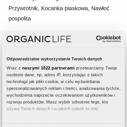
Przywrotnik, Kocanka piaskowa, Nawłoć
pospolita
INCI: Cannabis sativa seed oil, Cannabis sativa
Odpowiedzialne wykorzystanie Twoich danych
bud extract (Cannabidiol), Aloe arborescens leaf
Wraz z
naszymi 1022 partnerami
przetwarzamy Twoje
extract, Arnica montana flower extract, Inula
osobiste dane, np. adres IP, korzystając z takich
helenium extract, Alchemilla vulgaris extract,
technologii jak pliki cookie, w celu wyświetlania
spersonalizowanych reklam i treści, analizowania tychże,
Helichrysum arenarium flower extract, Solidago
wychodzenia naprzeciw oczekiwaniom użytkowników i
virgaurea extract, Moringa oleifera seed oil,
Jak dobrać pielęgnację do rytmu
rozwoju produktów. Masz wybór odnośnie tego, kto
dobowego skóry?
Amaranthus cruentus seed oil, Borago officinalis
używa Twoich danych i w jakich celach to robi.
seed oil, Salvia hispanica seed oil, Cucurbita
Jeśli wyrazisz na to zgodę, chcielibyśmy również:
pepo seed oil, Rosa canina seed oil, Punica